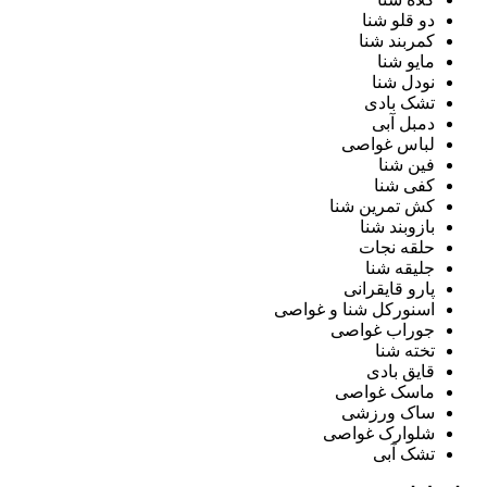
دو قلو شنا
کمربند شنا
مایو شنا
نودل شنا
تشک بادی
دمبل آبی
لباس غواصی
فین شنا
کفی شنا
کش تمرین شنا
بازوبند شنا
حلقه نجات
جلیقه شنا
پارو قایقرانی
اسنورکل شنا و غواصی
جوراب غواصی
تخته شنا
قایق بادی
ماسک غواصی
ساک ورزشی
شلوارک غواصی
تشک آبی