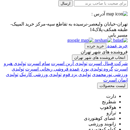
ارسال
آدرس :
تهران-خیابان ولیعصر-نرسیده به تقاطع سپه-مرکز خرید المپیک-
طبقه همکف-پلاک14
مسیر یابی
خرید عمده
خرید خرده
فروشنده های شهر تهران
انتخاب فروشنده های شهر تهران
شرکت فینال اسپرت
تولیدی آرین اسپرت
سام اسپرت
تولیدی هیرو
اسپرت
گروه تولیدی یورد
عمده فروشی ریحانی اسپرت
تولیدی
ورزشی نورمحمدی
تولیدی یزد فوم
تولیدی ورزشی کارنیک
تولیدی
ایمان اسپرت
لیست محصولات
دارت
شطرنج
هولاهوپ
ترازو
عصای کوهنوردی
زانوبند ورزشی
کوله کوهنوردی