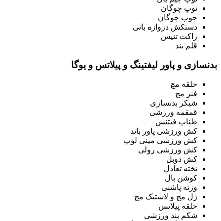
توپ چوگان
چوب چوگان
دستکش دروازه بانی
راکت تنیس
قلم بند
بدنسازی و پاور لیفتینگ و پیلاتس و یوگا
حلقه مچ
فنر مچ
شیکر بدنسازی
قمقمه ورزشی
طناب فیتنس
کش ورزشی پاور باند
کش ورزشی مینی لوپ
کش ورزشی رولی
کش دوبل
تخته تعادل
کوشن بال
وزنه پاشنی
ژل مچ و لاستیک مچ
حلقه پیلاتس
شکم بند ورزشی