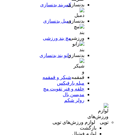
کمربند بدنسازی
دمبل بدنسازی
مچ بند ورزشی
زانو بند بدنسازی
شیکر و قمقمه
میله بارفیکس
حلقه و فنر تقویت مچ
مدیسن بال
رولر شکم
لوازم ورزش‌های توپی
بازگشت
لوازم فوتبال