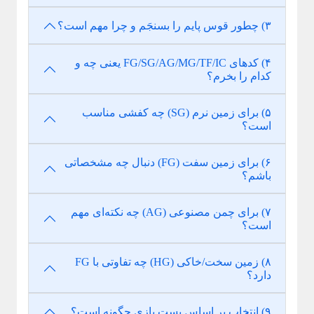
۳) چطور قوس پایم را بسنجَم و چرا مهم است؟
۴) کدهای FG/SG/AG/MG/TF/IC یعنی چه و
کدام را بخرم؟
۵) برای زمین نرم (SG) چه کفشی مناسب
است؟
۶) برای زمین سفت (FG) دنبال چه مشخصاتی
باشم؟
۷) برای چمن مصنوعی (AG) چه نکته‌ای مهم
است؟
۸) زمین سخت/خاکی (HG) چه تفاوتی با FG
دارد؟
۹) انتخاب بر اساس پست بازی چگونه است؟