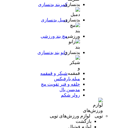
کمربند بدنسازی
دمبل بدنسازی
مچ بند ورزشی
زانو بند بدنسازی
شیکر و قمقمه
میله بارفیکس
حلقه و فنر تقویت مچ
مدیسن بال
رولر شکم
لوازم ورزش‌های توپی
بازگشت
لوازم فوتبال