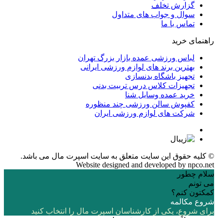
گزارش تخلف
سوال و جواب های متداول
تماس با ما
راهنمای خرید
لباس ورزشی عمده بازار بزرگ تهران
بهترین برند های لوازم ورزشی ایرانی
تجهیز باشگاه بدنسازی
تجهیزات کلاس درس تربیت بدنی
خرید عمده وسایل شنا
کفپوش سالن ورزشی چند منظوره
شرکت های لوازم ورزشی ایران
© کلیه حقوق این سایت متعلق به
سایت اسپرت مال
می باشد.
Website designed and developed by
npco.net
سلام چطور
می تونم
کمکتون کنم؟
شروع مکالمه
برای شروع، یکی از کارشناسان اسپرت مال را انتخاب کنید