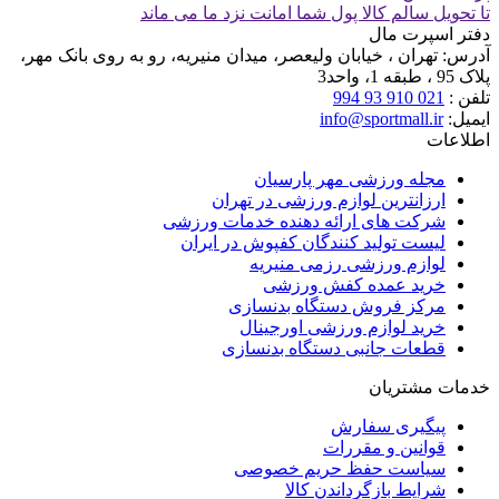
تا تحویل سالم کالا پول شما امانت نزد ما می ماند
دفتر اسپرت مال
آدرس:
تهران ، خیابان ولیعصر، میدان منیریه، رو به روی بانک مهر،
پلاک 95 ، طبقه 1، واحد3
تلفن :
021 910 93 994
ایمیل:
info@sportmall.ir
اطلاعات
مجله ورزشی مهر پارسیان
ارزانترین لوازم ورزشی در تهران
شرکت های ارائه دهنده خدمات ورزشی
لیست تولید کنندگان کفپوش در ایران
لوازم ورزشی رزمی منیریه
خرید عمده کفش ورزشی
مرکز فروش دستگاه بدنسازی
خرید لوازم ورزشی اورجینال
قطعات جانبی دستگاه بدنسازی
خدمات مشتریان
پیگیری سفارش
قوانین و مقررات
سیاست حفظ حریم خصوصی
شرایط بازگرداندن کالا